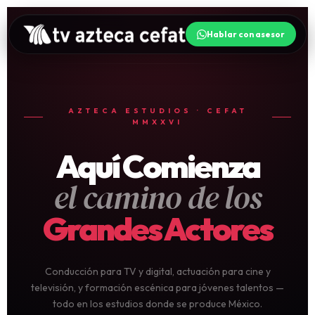
Hablar con asesor
AZTECA ESTUDIOS · CEFAT
MMXXVI
Aquí Comienza
el camino de los
Grandes Actores
Conducción para TV y digital, actuación para cine y
televisión, y formación escénica para jóvenes talentos —
todo en los estudios donde se produce México.