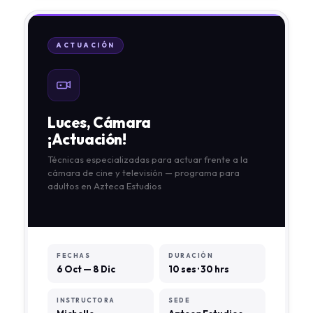
ACTUACIÓN
Luces, Cámara
¡Actuación!
Técnicas especializadas para actuar frente a la
cámara de cine y televisión — programa para
adultos en Azteca Estudios
FECHAS
DURACIÓN
6 Oct — 8 Dic
10 ses · 30 hrs
INSTRUCTORA
SEDE