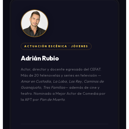
ACTUACIÓN ESCÉNICA · JÓVENES
Adrián Rubio
Actor, director y docente egresado del CEFAT.
Más de 20 telenovelas y series en televisión —
Amor en Custodia
,
La Loba
,
Los Rey
,
Caminos de
Guanajuato
,
Tres Familias
— además de cine y
teatro. Nominado a Mejor Actor de Comedia por
la APT por
Pan de Muerto
.