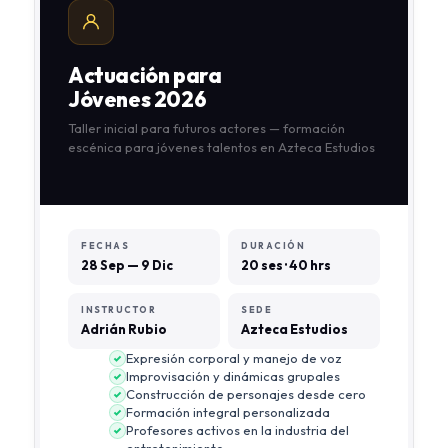
Actuación para
Jóvenes 2026
Taller inicial para futuros actores — formación
escénica para jóvenes talentos en Azteca Estudios
FECHAS
DURACIÓN
28 Sep — 9 Dic
20 ses · 40 hrs
INSTRUCTOR
SEDE
Adrián Rubio
Azteca Estudios
Expresión corporal y manejo de voz
Improvisación y dinámicas grupales
Construcción de personajes desde cero
Formación integral personalizada
Profesores activos en la industria del