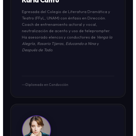
Karla Cantú
Egresada del Colegio de Literatura Dramática y
Teatro (FFyL, UNAM) con énfasis en Dirección.
Coach de entrenamiento actoral y vocal,
neutralización de acento y uso de teleprompter.
Ha asesorado elencos y conductores de
Venga la
Alegría
,
Rosario Tijeras
,
Educando a Nina
y
Después de Todo
.
Diplomado en Conducción