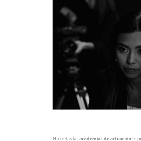
No todas las
academias de actuación
te p