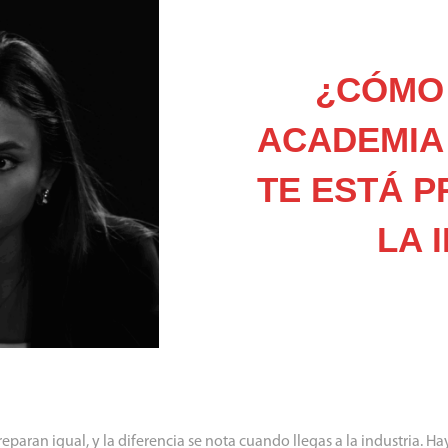
¿CÓMO 
ACADEMIA 
TE ESTÁ 
LA 
reparan igual, y la diferencia se nota cuando llegas a la industria. H