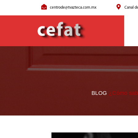
centrode@tvazteca.com.mx
Canal d
BLOG
¿Cómo saber