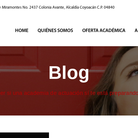
e Miramontes No. 2437 Colonia Avante, Alcaldía Coyoacán C.P. 04840
HOME
QUIÉNES SOMOS
OFERTA ACADÉMICA
A
Blog
 si una academia de actuación sí te está preparando 