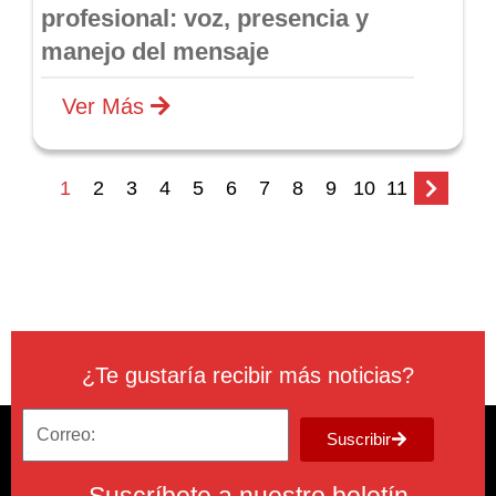
profesional: voz, presencia y
manejo del mensaje
Ver Más
1
2
3
4
5
6
7
8
9
10
11
¿Te gustaría recibir más noticias?
Suscribir
Suscríbete a nuestro boletín