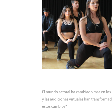
El mundo actoral ha cambiado más en los ú
y las audiciones virtuales han transformad
estos cambios?