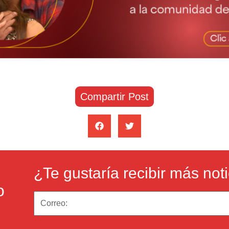
Compartir Post
¿Te gustaría recibir más not
o