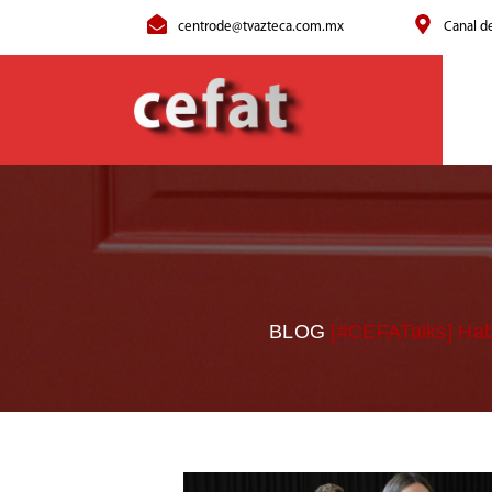
centrode@tvazteca.com.mx
Canal d
BLOG
[#CEFATalks] Hab