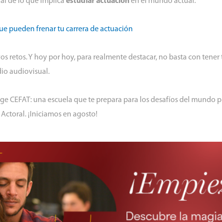
al de lo que implica
estudiar actuación
en el mundo actual.
que pueden frenar tu carrera de actuación
s retos. Y hoy por hoy, para realmente destacar, no basta con tener
dio audiovisual.
lige CEFAT: una escuela que te prepara para los desafíos del mundo p
ctoral. ¡Iniciamos en agosto!