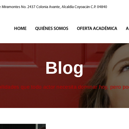
e Miramontes No. 2437 Colonia Avante, Alcaldía Coyoacán C.P. 04840
HOME
QUIÉNES SOMOS
OFERTA ACADÉMICA
A
Blog
ilidades que todo actor necesita dominar hoy, pero p