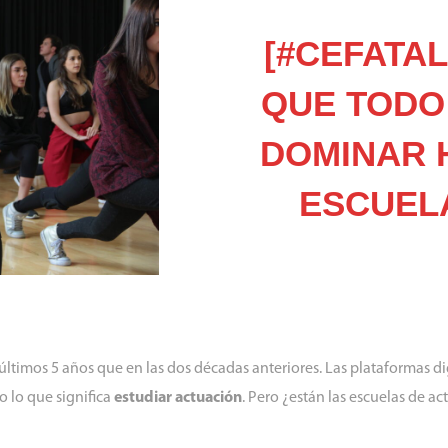
[#CEFATAL
QUE TODO
DOMINAR 
ESCUEL
ltimos 5 años que en las dos décadas anteriores. Las plataformas di
o lo que significa
estudiar actuación
. Pero ¿están las escuelas de a