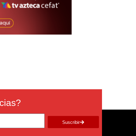
icias?
Suscribir