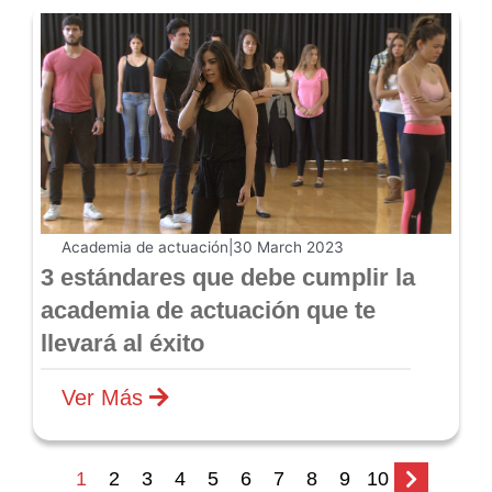
Academia de actuación
|
30 March 2023
3 estándares que debe cumplir la
academia de actuación que te
llevará al éxito
Ver Más
1
2
3
4
5
6
7
8
9
10