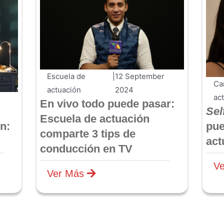
Escuela de
|
12 September
Ca
actuación
2024
ac
En vivo todo puede pasar:
Sel
Escuela de actuación
n:
pue
comparte 3 tips de
act
conducción en TV
V
Ver Más