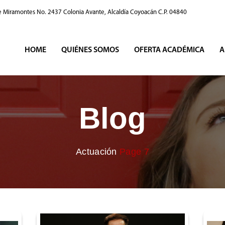
e Miramontes No. 2437 Colonia Avante, Alcaldía Coyoacán C.P. 04840
HOME
QUIÉNES SOMOS
OFERTA ACADÉMICA
A
Blog
Actuación
Page 7