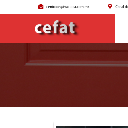
centrode@tvazteca.com.mx
Canal d