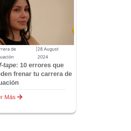
rrera de
|
28 August
tuación
2024
f-tape
: 10 errores que
den frenar tu carrera de
uación
er Más