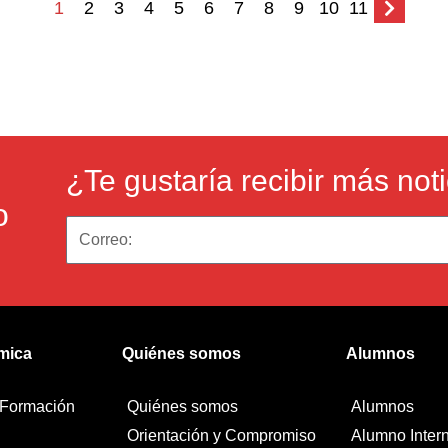
1
2
3
4
5
6
7
8
9
10
11
¿Te gustaría recibir más not
o
mica
Quiénes somos
Alumnos
 Formación
Quiénes somos
Alumnos
Orientación y Compromiso
Alumno Inter