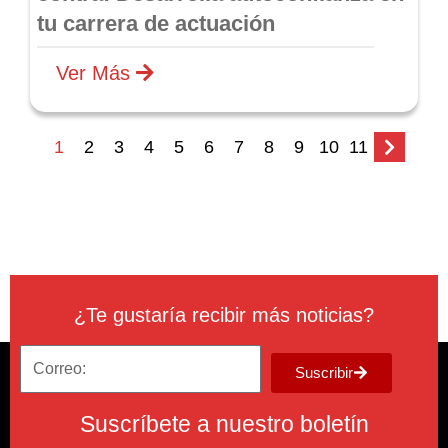
tu carrera de actuación
Ver Más
1
2
3
4
5
6
7
8
9
10
11
¿Te gustaría recibir más noticias?
Suscribir
Suscríbete a nuestro boletín