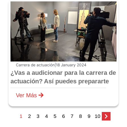
Carrera de actuación
|
18 January 2024
¿Vas a audicionar para la carrera de
actuación? Así puedes prepararte
Ver Más
1
2
3
4
5
6
7
8
9
10