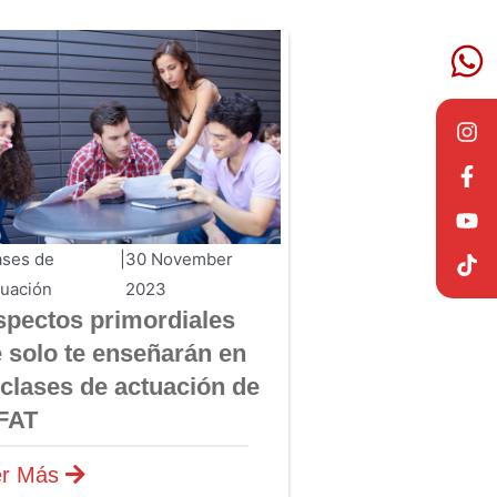
ases de
|
30 November
tuación
2023
spectos primordiales
 solo te enseñarán en
 clases de actuación de
FAT
er Más