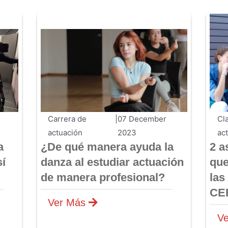
Cl
Carrera de
|
07 December
ac
actuación
2023
2 a
a
¿De qué manera ayuda la
que
sí
danza al estudiar actuación
las
de manera profesional?
CE
Ver Más
V