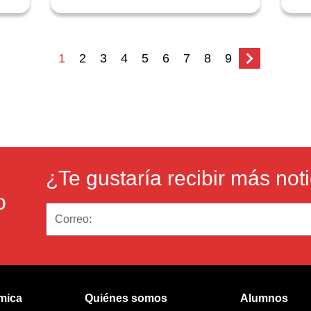
1
2
3
4
5
6
7
8
9
¿Te gustaría recibir más not
o
mica
Quiénes somos
Alumnos