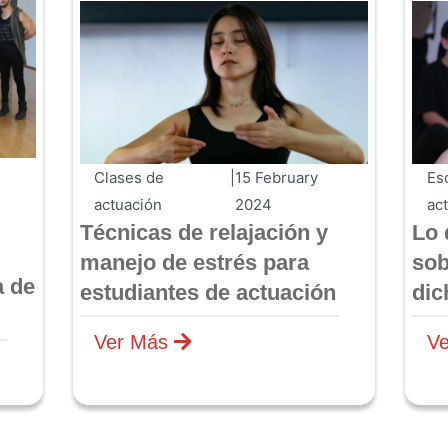
Clases de
|
15 February
Es
actuación
2024
ac
​​Técnicas de relajación y
Lo 
manejo de estrés para
sob
a de
estudiantes de actuación
dic
Ver Más
V