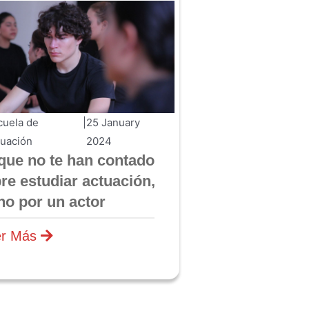
cuela de
|
25 January
tuación
2024
que no te han contado
re estudiar actuación,
ho por un actor
er Más