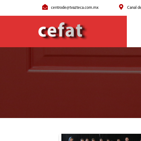
centrode@tvazteca.com.mx
Canal d