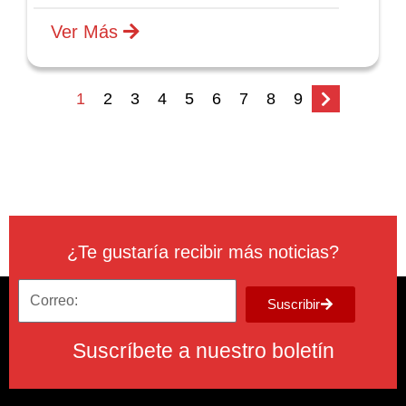
Ver Más
1
2
3
4
5
6
7
8
9
¿Te gustaría recibir más noticias?
Suscribir
Suscríbete a nuestro boletín