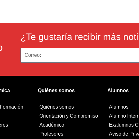
¿Te gustaría recibir más not
o
mica
Quiénes somos
Alumnos
 Formación
Quiénes somos
Alumnos
Orientación y Compromiso
Alumno Inter
eres
Académico
Exalumnos 
Profesores
Aviso de Pri