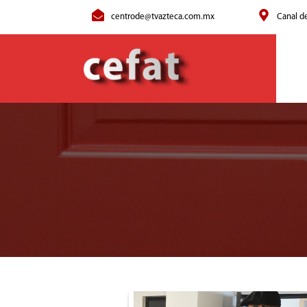
centrode@tvazteca.com.mx
Canal d