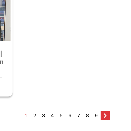
|
en
1
2
3
4
5
6
7
8
9