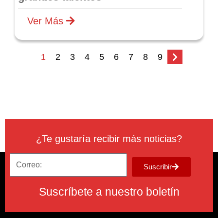
Ver Más
1
2
3
4
5
6
7
8
9
¿Te gustaría recibir más noticias?
Suscribir
Suscríbete a nuestro boletín