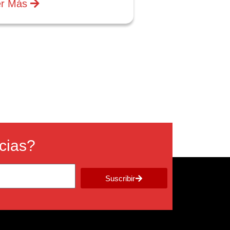
er Más
icias?
Suscribir