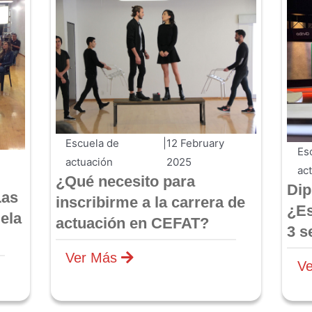
Escuela de
|
12 February
Es
actuación
2025
ac
¿Qué necesito para
Dip
Las
inscribirme a la carrera de
¿Es
ela
actuación en CEFAT?
3 s
Ver Más
V