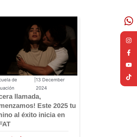
cuela de
|
13 December
tuación
2024
cera llamada,
menzamos! Este 2025 tu
ino al éxito inicia en
FAT