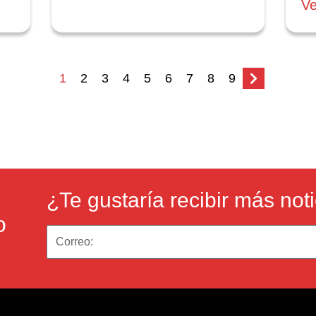
V
1
2
3
4
5
6
7
8
9
¿Te gustaría recibir más not
o