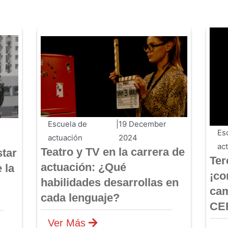
Escuela de
|
19 December
Es
actuación
2024
ac
Teatro y TV en la carrera de
tar
Ter
actuación: ¿Qué
 la
¡co
habilidades desarrollas en
cam
cada lenguaje?
CE
Ver Más