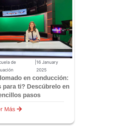
cuela de
|
16 January
tuación
2025
lomado en conducción:
 para ti? Descúbrelo en
encillos pasos
er Más