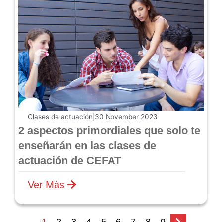
Clases de actuación
|
30 November 2023
2 aspectos primordiales que solo te
enseñarán en las clases de
actuación de CEFAT
Ver Más
1
2
3
4
5
6
7
8
9